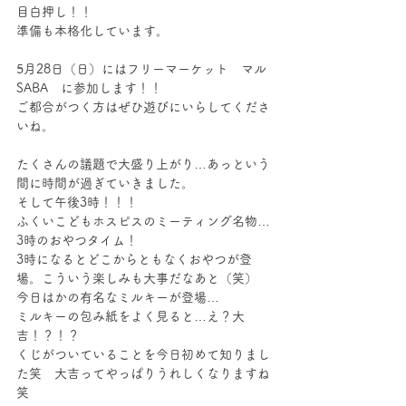
目白押し！！
準備も本格化しています。
5月28日（日）にはフリーマーケット　マル
SABA　に参加します！！
ご都合がつく方はぜひ遊びにいらしてくださ
いね。
たくさんの議題で大盛り上がり…あっという
間に時間が過ぎていきました。
そして午後3時！！！
ふくいこどもホスピスのミーティング名物…
3時のおやつタイム！
3時になるとどこからともなくおやつが登
場。こういう楽しみも大事だなあと（笑）
今日はかの有名なミルキーが登場…
ミルキーの包み紙をよく見ると…え？大
吉！？！？
くじがついていることを今日初めて知りまし
た笑　大吉ってやっぱりうれしくなりますね
笑