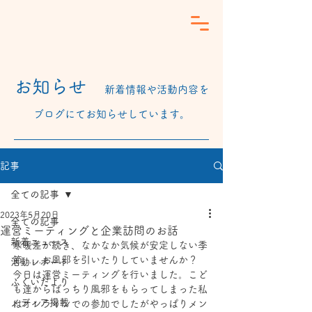
​お知らせ
新着情報や活動内容を
ブログにてお知らせしています。
記事
全ての記事
2023年5月20日
全ての記事
運営ミーティングと企業訪問のお話
新着ニュース
寒暖差が続き、なかなか気候が安定しない季
節……お風邪を引いたりしていませんか？
活動レポート
今日は運営ミーティングを行いました。こど
ふくいだより
も達からばっちり風邪をもらってしまった私
メディア掲載
はオンラインでの参加でしたがやっぱりメン