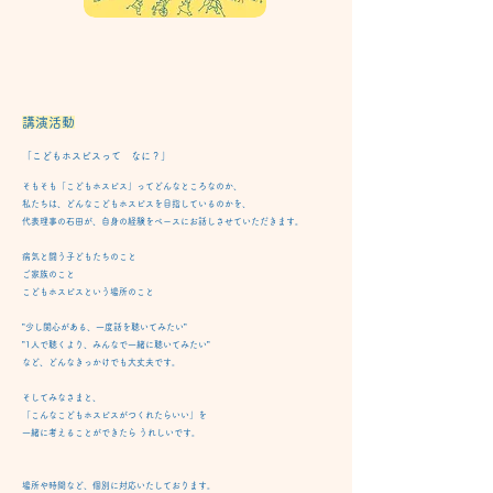
講演活動
「こどもホスピスって なに？」
そもそも「こどもホスピス」ってどんなところなのか、
​私たちは、どんなこどもホスピスを目指しているのかを、
代表理事の石田が、自身の経験をベースにお話しさせていただきます。
​病気と闘う子どもたちのこと
ご家族のこと
こどもホスピスという場所のこと
”少し関心がある、一度話を聴いてみたい”
”1人で聴くより、みんなで一緒に聴いてみたい”
など、どんなきっかけでも
​大丈夫です。
そしてみなさまと、
「こんなこどもホスピスがつくれたらいい」を
一緒に考えることができたら うれしいです。​
場所や時間など、個別に対応いたしております。