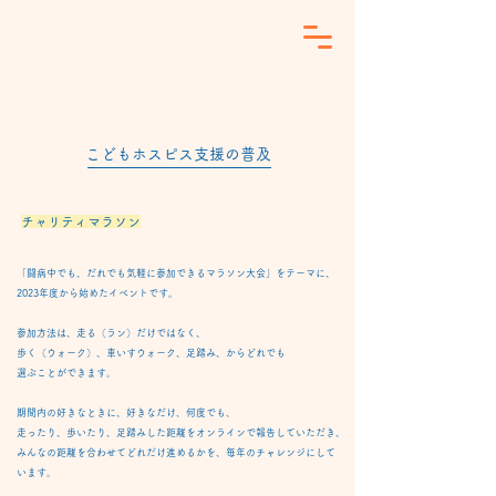
こどもホスピス支援の普及
チャリティマラソン
「闘病中でも、だれでも気軽に参加できるマラソン大会」
​をテーマに、
2023年度から始めたイベントです。​
参加方法は、走る（ラン）だけではなく、
歩く（ウォーク）、車いすウォーク、
足踏み、からどれでも
選ぶことができます。
期間内の好きなときに、好きなだけ、何度でも、
走ったり、歩いたり、足踏みした距離をオンラインで報告していただき、
​みんなの距離を合わせてどれだけ進めるかを、毎年のチャレンジにして
います。