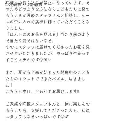
病棟への持ち込みが禁止になっています。そ
年次報告・会計報告
のためどのような方法ならこどもたちに見て
もらえるか医療スタッフさんと相談し、ケー
スの中に入れて病棟に飾っていただくことな
りました。
「ほんもののお花を見れる」当たり前のよう
で当たり前ではない幸せ。
すでにスタッフは届けてくださったお花を見
させていただきましたが、やっぱり生花って
すごくステキです🥲🌸✨
また、夏から企画が始まった闘病中のこども
たちのイラストでできたパズル、届きまし
た！
こちらも本日、合わせてお届けします‼️
ご家族や病棟スタッフさんと一緒に楽しんで
もらえたら、支援してくださった方も、私達
スタッフも幸せいっぱいです😊💕