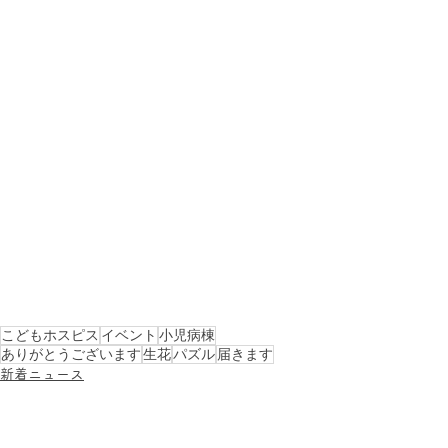
こどもホスピス
イベント
小児病棟
ありがとうございます
生花
パズル
届きます
新着ニュース
活動レポート