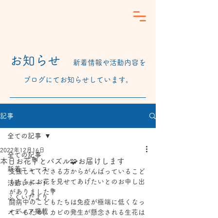
​お知らせ
新着情報や活動内容を
ブログにてお知らせしています。
記事
全ての記事
2022年12月16日
全ての記事
本日お花💐とパズル🧩お届けします
新着ニュース
支援してくださる方からがんばっているこど
もたちにお花を見せてあげたいとのお申し出
活動レポート
がありました💐
ふくいだより
闘病中のこどもたちは免疫が極端に低くなっ
メディア掲載
ているため、カビの発生が懸念される生花は