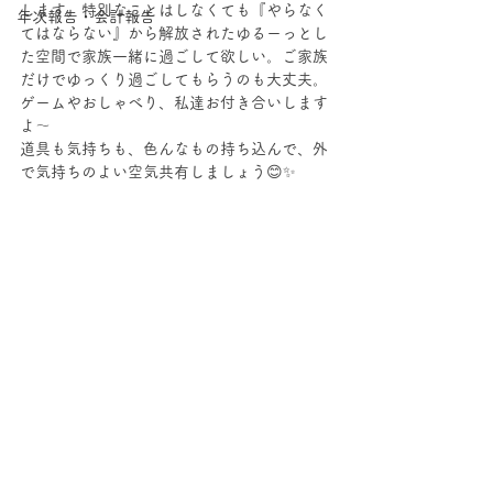
します。特別なことはしなくても『やらなく
年次報告・会計報告
てはならない』から解放されたゆるーっとし
た空間で家族一緒に過ごして欲しい。ご家族
だけでゆっくり過ごしてもらうのも大丈夫。
ゲームやおしゃべり、私達お付き合いします
よ〜
道具も気持ちも、色んなもの持ち込んで、外
で気持ちのよい空気共有しましょう😊✨