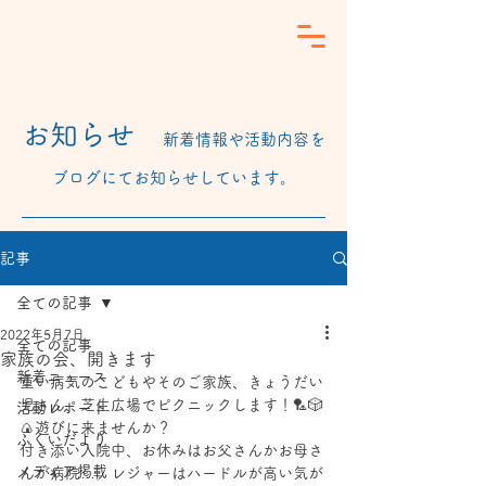
​お知らせ
新着情報や活動内容を
ブログにてお知らせしています。
記事
全ての記事
2022年5月7日
全ての記事
家族の会、開きます
新着ニュース
重い病気のこどもやそのご家族、きょうだい
児さん、芝生広場でピクニックします！🏸🎲
活動レポート
🍙遊びに来ませんか？
ふくいだより
付き添い入院中、お休みはお父さんかお母さ
メディア掲載
んが病院…。レジャーはハードルが高い気が