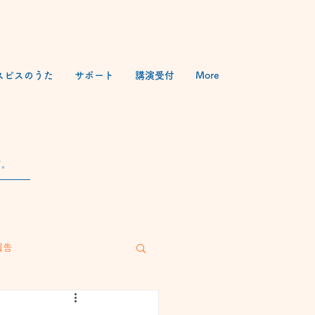
スピスのうた
サポート
講演受付
More
す。
報告