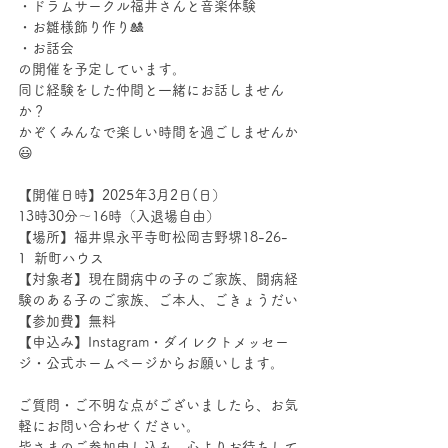
・ドラムサークル福井さんと音楽体験
・お雛様飾り作り🎎
・お話会
の開催を予定しています。
同じ経験をした仲間と一緒にお話しません
か？
かぞくみんなで楽しい時間を過ごしませんか
😃
【開催日時】2025年3月2日(日）
13時30分〜16時（入退場自由）
【場所】福井県永平寺町松岡吉野堺18-26-
1  新町ハウス
【対象者】現在闘病中の子のご家族、闘病経
験のある子のご家族、ご本人、ごきょうだい
【参加費】無料
【申込み】Instagram・ダイレクトメッセー
ジ・公式ホームページからお願いします。
ご質問・ご不明な点がございましたら、お気
軽にお問い合わせください。
皆さまのご参加申し込み、心よりお待ちして